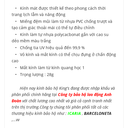
• Kính mát được thiết kế theo phong cách thời
trang lịch lẫm và năng động
• Miếng đệm mũi làm từ nhựa PVC chống trượt và
tạo cảm giác thoải mái có thể tự điều chỉnh
• Kính làm tự nhựa polycacbonat gắn với cao su
dẻo mềm màu trắng
• Chống tia UV hiệu quả đến 99,9 %
• Vỏ kính và mắt kính có thể chịu đựng ở chấn động
cao
• Mắt kính làm từ kính quang học 1
• Trọng lượng : 28g
Hiện nay kính bảo hộ King's đang được nhập khẩu và
phân phối chính hãng tại
Công ty bảo hộ lao động Anh
Đoàn
với chất lương cao nhất và giá cả cạnh tranh nhất
trên thị trường.Công ty chúng tôi phân phối tất cả các
thương hiệu kính bảo hộ như :
ICARIA
,
BARCELONETA
,...vv