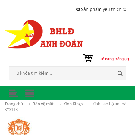
Sản phẩm yêu thích (
0
)
Giỏ hàng trống (0)
Trang chủ
Bảo vệ mắt
Kính Kings
Kính bảo hộ an toàn
—›
—›
—›
KY311B