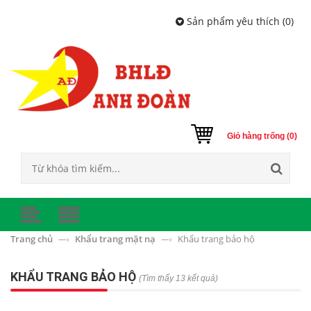
Sản phẩm yêu thích (
0
)
Giỏ hàng trống (0)
Trang chủ
Khẩu trang mặt nạ
Khẩu trang bảo hộ
—›
—›
KHẨU TRANG BẢO HỘ
(Tìm thấy 13 kết quả)