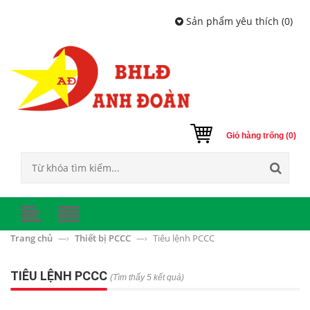
Sản phẩm yêu thích (
0
)
Giỏ hàng trống (0)
Trang chủ
Thiết bị PCCC
Tiêu lệnh PCCC
—›
—›
TIÊU LỆNH PCCC
(Tìm thấy 5 kết quả)