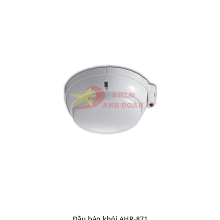
Đầu báo khói AHR-871