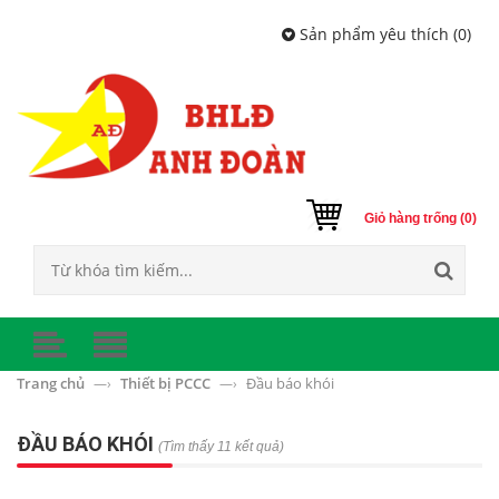
Sản phẩm yêu thích (
0
)
Giỏ hàng trống (0)
Trang chủ
Thiết bị PCCC
Đầu báo khói
—›
—›
ĐẦU BÁO KHÓI
(Tìm thấy 11 kết quả)