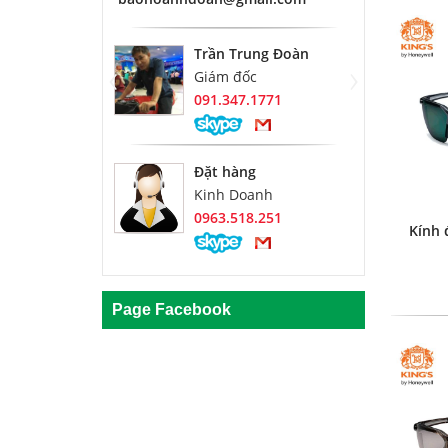
Trần Trung Đoàn
‹
›
Giám đốc
091.347.1771
Đặt hàng
Kinh Doanh
0963.518.251
Kính 
Page Facebook