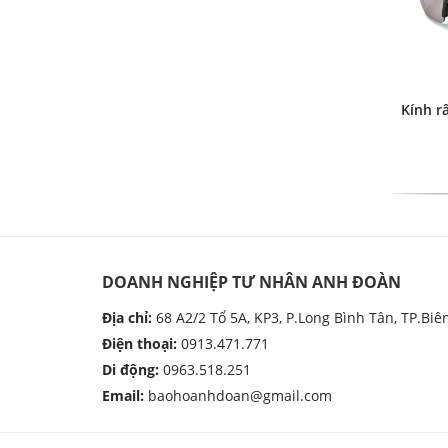
Kính r
DOANH NGHIỆP TƯ NHÂN ANH ĐOÀN
Địa chỉ:
68 A2/2 Tổ 5A, KP3, P.Long Bình Tân, TP.Biê
Điện thoại:
0913.471.771
Di động:
0963.518.251
Email:
baohoanhdoan@gmail.com