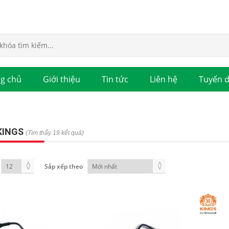
g chủ
Giới thiệu
Tin tức
Liên hệ
Tuyển 
KINGS
(Tìm thấy 19 kết quả)
Sắp xếp theo