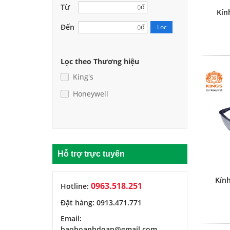
Từ
₫
Kín
Đến
₫
Lọc
Lọc theo Thương hiệu
King's
Honeywell
Hỗ trợ trực tuyến
Kín
0963.518.251
Hotline:
Đặt hàng: 0913.471.771
Email:
baohoanhdoan@gmail.com