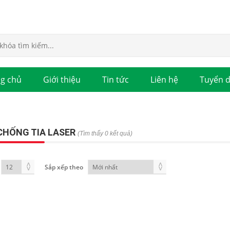
g chủ
Giới thiệu
Tin tức
Liên hệ
Tuyển 
CHỐNG TIA LASER
(Tìm thấy 0 kết quả)
Sắp xếp theo