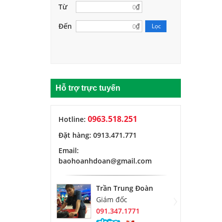
Từ
₫
Đến
₫
Lọc
Hỗ trợ trực tuyến
0963.518.251
Hotline:
Đặt hàng: 0913.471.771
Email:
baohoanhdoan@gmail.com
Trần Trung Đoàn
‹
›
Giám đốc
091.347.1771