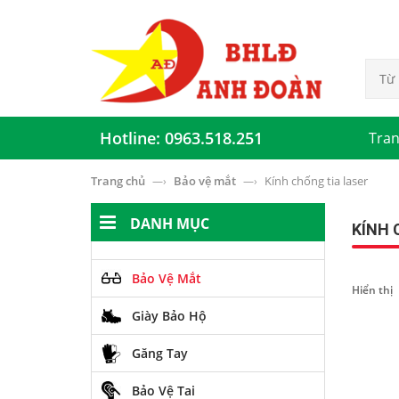
Hotline: 0963.518.251
Tran
Trang chủ
Bảo vệ mắt
Kính chống tia laser
—›
—›
DANH MỤC
KÍNH 
Bảo Vệ Mắt
Hiển thị
Giày Bảo Hộ
Găng Tay
Bảo Vệ Tai