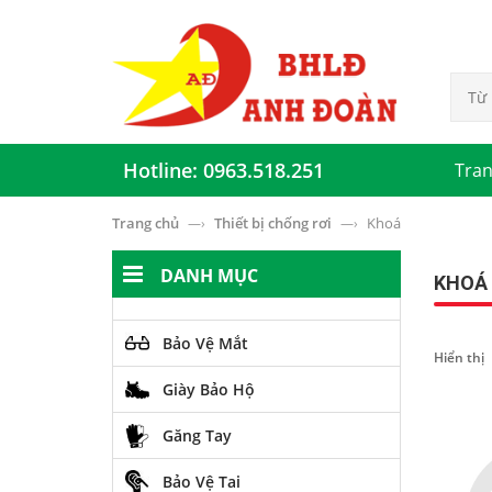
Hotline: 0963.518.251
Tran
Trang chủ
Thiết bị chống rơi
Khoá
—›
—›
DANH MỤC
KHOÁ
Bảo Vệ Mắt
Hiển thị
Giày Bảo Hộ
Găng Tay
Bảo Vệ Tai