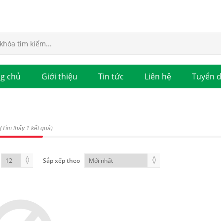
g chủ
Giới thiệu
Tin tức
Liên hệ
Tuyển 
(Tìm thấy 1 kết quả)
Sắp xếp theo