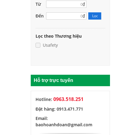
Từ
₫
Đến
₫
Lọc
Lọc theo Thương hiệu
Usafety
Hỗ trợ trực tuyến
0963.518.251
Hotline:
Đặt hàng: 0913.471.771
Email:
baohoanhdoan@gmail.com