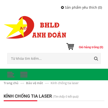
Sản phẩm yêu thích (
0
)
Giỏ hàng trống (0)
Trang chủ
Bảo vệ mắt
Kính chống tia laser
—›
—›
KÍNH CHỐNG TIA LASER
(Tìm thấy 0 kết quả)