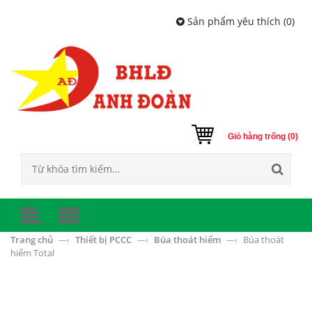
Sản phẩm yêu thích (
0
)
Giỏ hàng trống (0)
Trang chủ
Thiết bị PCCC
Búa thoát hiểm
Búa thoát
—›
—›
—›
hiểm Total