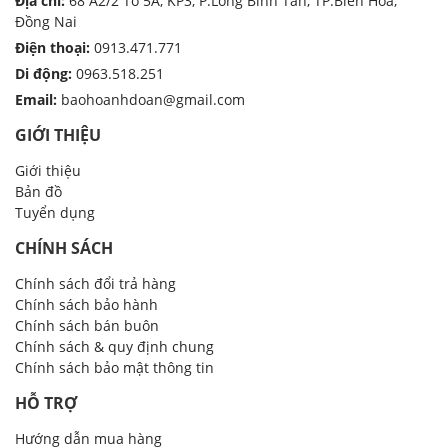
Địa chỉ:
68 A2/2 Tổ 5A, KP3, P.Long Bình Tân, TP.Biên Hòa,
Đồng Nai
Điện thoại:
0913.471.771
Di động:
0963.518.251
Email:
baohoanhdoan@gmail.com
GIỚI THIỆU
Giới thiệu
Bản đồ
Tuyển dụng
CHÍNH SÁCH
Chính sách đổi trả hàng
Chính sách bảo hành
Chính sách bán buôn
Chính sách & quy định chung
Chính sách bảo mật thông tin
HỖ TRỢ
Hướng dẫn mua hàng