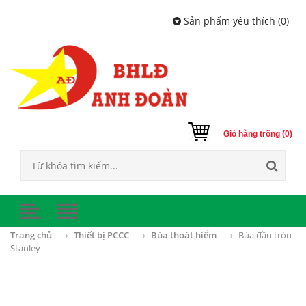
Sản phẩm yêu thích (
0
)
Giỏ hàng trống (0)
Trang chủ
Thiết bị PCCC
Búa thoát hiểm
Búa đầu tròn
—›
—›
—›
Stanley