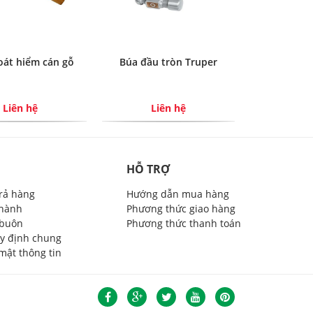
oát hiểm cán gỗ
Búa đầu tròn Truper
Búa thoát 
Liên hệ
Liên hệ
Li
HỖ TRỢ
trả hàng
Hướng dẫn mua hàng
 hành
Phương thức giao hàng
 buôn
Phương thức thanh toán
y định chung
mật thông tin