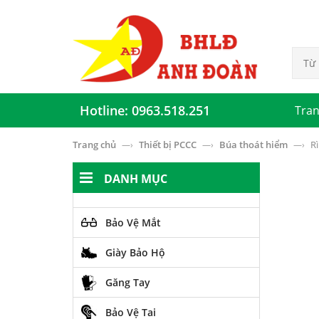
Hotline: 0963.518.251
Tran
Trang chủ
Thiết bị PCCC
Búa thoát hiểm
R
—›
—›
—›
DANH MỤC
Bảo Vệ Mắt
Giày Bảo Hộ
Găng Tay
Bảo Vệ Tai