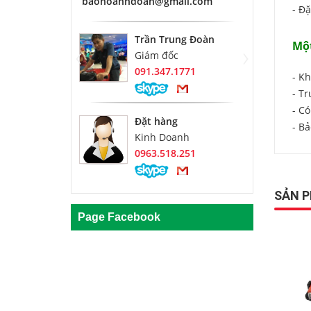
baohoanhdoan@gmail.com
- Đặ
Trần Trung Đoàn
‹
›
Một
Giám đốc
091.347.1771
- K
- Tr
- Có
Đặt hàng
- B
Kinh Doanh
0963.518.251
SẢN 
Page Facebook