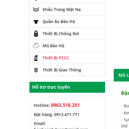
Khẩu Trang Mặt Nạ
Quần Áo Bảo Hộ
Thiết Bị Chống Rơi
Mũ Bảo Hộ
Thiết Bị PCCC
Thiết Bị Giao Thông
Mô t
Hỗ trợ trực tuyến
Đặc
0963.518.251
Hotline:
- Bú
- ki
Đặt hàng: 0913.471.771
- Sự
Email:
thế