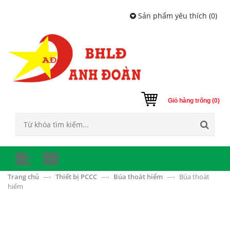
Sản phẩm yêu thích (
0
)
Giỏ hàng trống (0)
Trang chủ
Thiết bị PCCC
Búa thoát hiểm
Búa thoát
—›
—›
—›
hiểm