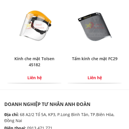
Kính che mặt Tolsen
Tấm kính che mặt FC29
45182
Liên hệ
Liên hệ
DOANH NGHIỆP TƯ NHÂN ANH ĐOÀN
Địa chỉ:
68 A2/2 Tổ 5A, KP3, P.Long Bình Tân, TP.Biên Hòa,
Đồng Nai
Điện thoại:
0913.471.771