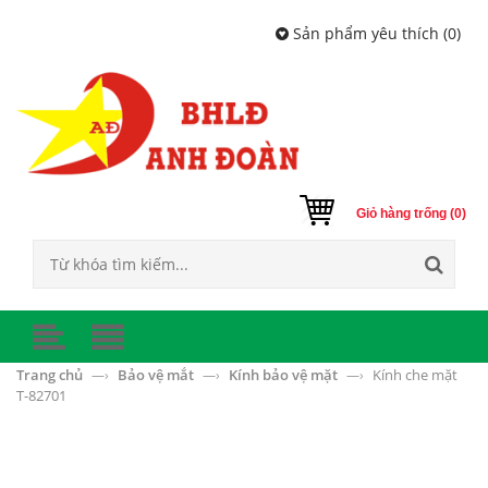
Sản phẩm yêu thích (
0
)
Giỏ hàng trống (0)
Trang chủ
Bảo vệ mắt
Kính bảo vệ mặt
Kính che mặt
—›
—›
—›
T-82701